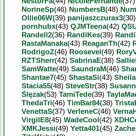
NestorFa
(44)
NicoleFernande
(37
NorineSp
(46)
NumbersB
(48)
Num
Ollie06W
(39)
panijaszczurax3
(30
pornhubx
(43)
QJMTeena
(42)
QSU
Randell2
(36)
RandiKes
(39)
Randi
RastaManaka
(43)
ReaganTh
(42)
RodrigoZ
(46)
Roosevel
(49)
RoryV
RZTSherr
(42)
SabrinaE
(38)
Salli
SamWatte
(49)
SaundraM
(46)
Sha
Shantae7
(45)
ShastaSi
(43)
Sheil
Stacia55
(48)
SteveStr
(38)
Susan
Ślęzak
(53)
TamiTede
(39)
TaylaMa
ThedaTri
(46)
TimBar84
(38)
Trist
VenettaS
(37)
VerleneC
(46)
Verna
VirgilE8
(45)
WadeCool
(42)
XDHC
XMKJessi
(49)
Yetta401
(45)
Zache