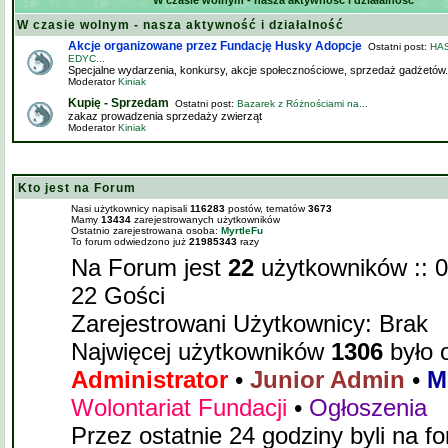
W czasie wolnym - nasza aktywność i działalność
W czasie wolnym - nasza aktywność i działalność
Akcje organizowane przez Fundację Husky Adopcje
Ostatni post:
HAS
EDYC...
Specjalne wydarzenia, konkursy, akcje społecznościowe, sprzedaż gadżetów.
Moderator
Kiniak
Kupię - Sprzedam
Ostatni post:
Bazarek z Różnościami na...
zakaz prowadzenia sprzedaży zwierząt
Moderator
Kiniak
Kto jest na Forum
Nasi użytkownicy napisali
116283
postów, tematów
3673
Mamy
13434
zarejestrowanych użytkowników
Ostatnio zarejestrowana osoba:
MyrtleFu
To forum odwiedzono już
21985343
razy
Na Forum jest
22
użytkowników :: 0
22 Gości
Zarejestrowani Użytkownicy: Brak
Najwięcej użytkowników
1306
było 
Administrator
•
Junior Admin
•
M
Wolontariat Fundacji
•
Ogłoszenia
Przez ostatnie 24 godziny byli na f