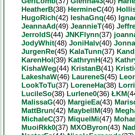
GeriLomb
(37)
Glenna43
(40)
Harl
HeatherB
(38)
HermineC
(40)
Holli
HugoRich
(42)
IeshaGnq
(46)
Igna
JeannaAd
(49)
JeannieT
(46)
Jeffr
JerroldS
(44)
JNKFlynn
(37)
joann
JodyWhit
(48)
JoniHalv
(40)
Jonn
JurgenRe
(45)
KalaTunn
(37)
Kand
KarenHol
(39)
KathrynH
(42)
Kath
KishaWeg
(44)
KristanB
(41)
Krist
LakeshaW
(46)
LaureneS
(45)
Leo
LookToTu
(37)
LoreneHa
(38)
Lorr
LucileSo
(38)
Lurlene0
(36)
ŁKM
(4
MalissaG
(40)
MargieEa
(43)
Maris
MattBrun
(42)
MaybellM
(49)
Megh
MichaleC
(37)
MiquelMi
(47)
Moha
MuoiRkk0
(37)
MXOByron
(43)
Nad