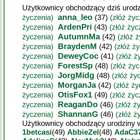
Użytkownicy obchodzący dziś urod
anna_leo
życzenia)
(37)
(złóż życ
ArdenPri
życzenia)
(43)
(złóż życ
AutumnMa
życzenia)
(42)
(złóż 
BraydenM
życzenia)
(42)
(złóż ż
DeweyCoc
życzenia)
(41)
(złóż ż
ForestSp
życzenia)
(48)
(złóż życ
JorgMidg
życzenia)
(48)
(złóż ży
MorganJa
życzenia)
(42)
(złóż ży
OtisFox1
życzenia)
(49)
(złóż życ
ReaganDo
życzenia)
(46)
(złóż ż
ShannanG
życzenia)
(46)
(złóż ż
Użytkownicy obchodzący urodziny w
1betcasi
(49)
AbbieZel
(48)
AdaC3