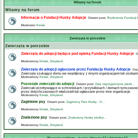
Witamy na forum
Witamy na forum
Informacje o Fundacji Husky Adopcje
Ostatni post:
Rozliczenia Fundacji 
Moderator
Kiniak
Zwierzęta w potrzebie
Zwierzęta w potrzebie
Zwierzęta do adopcji będące pod opieką Fundacji Husky Adopcje
Os
Moderatorzy
Kiniak
,
Greyland
Zwierzęta do adopcji ogłaszane przez Fundację Husky Adopcje
Osta
Zwierzęta szukające domu we współpracy z innymi organizacjami lub osobam
Moderatorzy
Kiniak
,
Greyland
Pozostałe zwierzaki do adopcji
Ostatni post:
Dwa zaprzyjaźnione piesk...
Zwierzaki przebywające w schroniskach / przytuliskach / domach tymczasow
przez dotychczasowych właścicieli lub ogłaszane przez inne organizacje.
Moderatorzy
Kiniak
,
Greyland
Zaginione psy
Ostatni post:
Zaginiony Pies Husky - O...
Moderatorzy
Kiniak
,
Greyland
Znalezione psy
Ostatni post:
Znaleziony Husky okolice...
Moderatorzy
Kiniak
,
Greyland