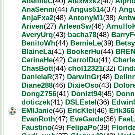
AdelineC
(40)
AlexMxk2
(40)
Alph
AnaSenni
(44)
Angus514
(37)
Ang
AnjaFxa2
(48)
AntonyM1
(38)
Ant
Ariven
(27)
ArleenSw
(46)
Arnulfo
AveryUrq
(43)
bacha78
(48)
Barry
BenitoWh
(44)
BernieLe
(39)
Bets
BlaineLa
(41)
BookerHu
(44)
BREN
CarinaHe
(42)
CarrolDu
(41)
Charl
ChasBott
(44)
chol12321
(32)
Cind
DanielaR
(37)
DarwinGr
(48)
DelIn
Diane288
(46)
DixieOso
(43)
Dolor
DongZ756
(41)
DonIzt94
(45)
Donn
doticzek
(41)
DSLEstel
(36)
Edwin
EMIJanie
(46)
EricKlei
(46)
Erik366
EvanRoth
(47)
EveGarde
(36)
FaeL
Faustino
(49)
FelipaPo
(39)
Florid