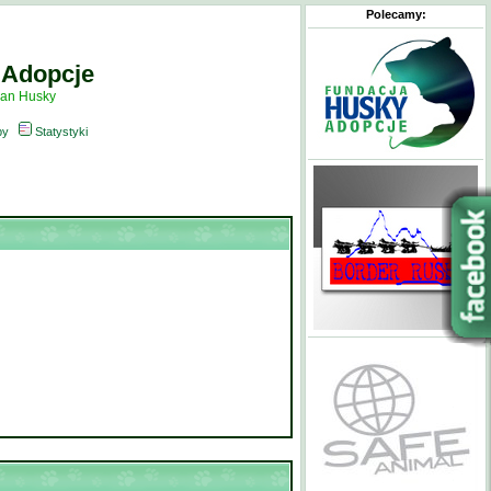
Polecamy:
 Adopcje
ian Husky
py
Statystyki