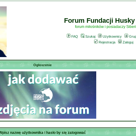
Forum Fundacji Husky
forum miłośników i posiadaczy Siber
FAQ
Szukaj
Użytkownicy
Gru
Rejestracja
Zaloguj
Ogłoszenie
Wpisz nazwę użytkownika i hasło by się zalogować