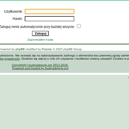
Użytkownik:
Hasło:
Zaloguj mnie automatycznie przy każdej wizycie:
Zapomniałem hasła
Powered by
phpBB
modified by
Przemo
© 2003 phpBB Group
zastrzeżone. Nie zezwala się na wykorzystywanie żadnego z elementów bez pisemnej zgody admini
yką prywatności
. Dowiedz się więcej o celu ich używania i możliwości zmiany ustawień Cookies w 
Copyright(c) huskyadopcje.org 2012-2016.
Powered and hosted by huskyadopcje.org