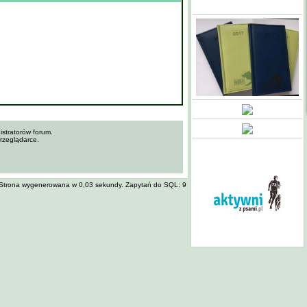
stratorów forum.
przeglądarce.
Strona wygenerowana w 0,03 sekundy. Zapytań do SQL: 9