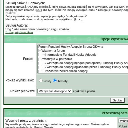
Szukaj Słów Kluczowych:
Możesz używać
AND
aby określać, które słowa muszą znaleźć się w wynikach,
OR
dla tych, k
mogą się tam znaleść i
NOT
dla tych, które nie mogą wystąpić. Znak * zastępuje dowolny cią
znaków.
Żeby wyszukać wyrażenie, wpisz je pomiędzy
"
cudzysłowiami
"
Nie będą znalezione znaki specialne, za wyjątkiem:
@ . - _
Szukaj Autora:
Użyj * jako zamiennika dowolnego ciągu znaków
Szukaj użytkowników
Opcje Wyszukiw
Forum:
Pokaż wyniki jako:
Posty
Tematy
Pokaż pierwsze
znaków z postu
Przeszukaj osta
Wyświetl posty z ostatnich:
Wyświetla posty napisane w ciągu ostatniego wybranego czasu. Można wybrać
Pokaż 
metodę wyświetlania: Posty i Tematy