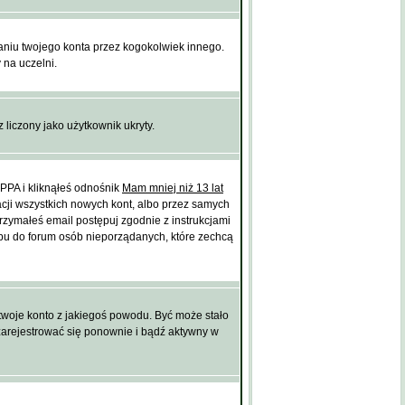
iu twojego konta przez kogokolwiek innego.
 na uczelni.
 liczony jako użytkownik ukryty.
PPA i kliknąłeś odnośnik
Mam mniej niż 13 lat
acji wszystkich nowych kont, albo przez samych
rzymałeś email postępuj zgodnie z instrukcjami
tępu do forum osób nieporządanych, które zechcą
ł twoje konto z jakiegoś powodu. Być może stało
 zarejestrować się ponownie i bądź aktywny w