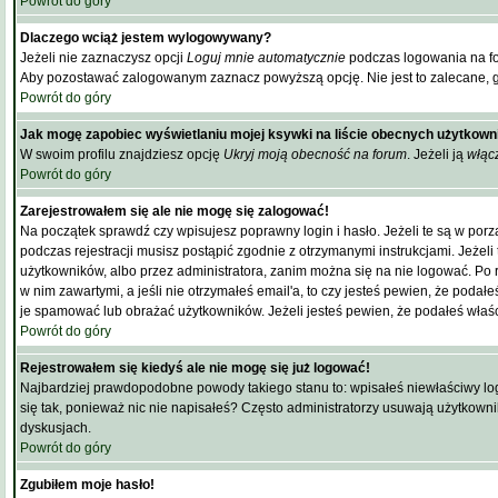
Powrót do góry
Dlaczego wciąż jestem wylogowywany?
Jeżeli nie zaznaczysz opcji
Loguj mnie automatycznie
podczas logowania na fo
Aby pozostawać zalogowanym zaznacz powyższą opcję. Nie jest to zalecane, gdy
Powrót do góry
Jak mogę zapobiec wyświetlaniu mojej ksywki na liście obecnych użytkow
W swoim profilu znajdziesz opcję
Ukryj moją obecność na forum
. Jeżeli ją
włąc
Powrót do góry
Zarejestrowałem się ale nie mogę się zalogować!
Na początek sprawdź czy wpisujesz poprawny login i hasło. Jeżeli te są w po
podczas rejestracji musisz postąpić zgodnie z otrzymanymi instrukcjami. Jeżel
użytkowników, albo przez administratora, zanim można się na nie logować. Po 
w nim zawartymi, a jeśli nie otrzymałeś email'a, to czy jesteś pewien, że po
je spamować lub obrażać użytkowników. Jeżeli jesteś pewien, że podałeś właśc
Powrót do góry
Rejestrowałem się kiedyś ale nie mogę się już logować!
Najbardziej prawdopodobne powody takiego stanu to: wpisałeś niewłaściwy login 
się tak, ponieważ nic nie napisałeś? Często administratorzy usuwają użytkowni
dyskusjach.
Powrót do góry
Zgubiłem moje hasło!