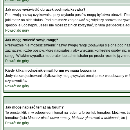
Powrót do góry
Jak mogę wyświetlić obrazek pod moją ksywką?
Pod twoją nazwą użytkownika przy czytaniu postów mogą być dwa obrazki. Pie
jaki masz na nich status. Pod nim może znajdować się większy obrazek nazywany 
sposób je udostępni. Jeżeli nie możesz z nich korzystać, to taka jest decyzja a
Powrót do góry
Jak mogę zmienić swoją rangę?
Przeważnie nie możesz zmienić nazwy swojej rangi (pojawiają się one pod naz
zaznaczyć liczbę postów, które napisałeś, i aby wyróżnić konkretne osoby, np.
rangę. W takim wypadku moderator lub administrator po prostu ręcznie ją zmnie
Powrót do góry
Kiedy klikam odnośnik email, forum wymaga logowania
Jedynie zarejestrowani użytkownicy mogą wysyłać email przez wbudowany w fo
użytkowników.
Powrót do góry
Jak mogę napisać temat na forum?
To proste, kliknij w odpowiedni temat na jedym z forów lub tematów. Możliwe, 
tematów (lista
Możesz pisać nowe tematy, Możesz głosować w ankietach, itp.
)
Powrót do góry