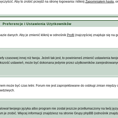
zyścić. Aby to zrobić przejdź na stronę logowania i kliknij
Zapomniałem hasła
, 
Preferencje i Ustawienia Użytkowników
azie danych. Aby je zmienić kliknij w odnośnik
Profil
(najczęściej znajduje się na g
 czasowej innej niż twoja. Jeżeli tak jest, to powinieneś zmienić ustawienia twoje
ększość ustawień, może być dokonana jedynie przez użytkowników zarejestrowanych.
emem może być czas letni. Forum nie jest zaprojektowane do osbługi zmian między
awdziwych.
ował twojego języka albo program nie został jeszcze przetłumaczony na twój język.
m je zrobić. Więcej informacji znajdziesz na stronie Grupy phpBB (odnośnik znajdz