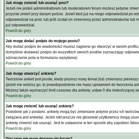
Jak mogę zmienić lub usunąć post?
Jeżeli nie jesteś administratorem lub moderatorem forum możesz jedynie zmieni
przycisk
zmień
przy danym poście. Jeżeli ktoś już na niego odpowiedział po edyc
odpowiedział na post, lub jeśli został on zmieniony przez administratorów lub 
już odpowiedział.
Powrót do góry
Jak mogę dodać podpis do mojego postu?
Aby dodać podpis do wiadomości musisz najpierw go stworzyć w swoim profilu.
domyślnie dodawać podpis do wszystkich swoich postów zaznaczając odpowied
odznaczenie pola w formularzu wysyłania)
Powrót do góry
Jak mogę utworzyć ankietę?
Tworzenie ankiet jest proste, kiedy piszesz nowy temat (lub zmieniasz pierwsz
(jeżeli nie widzisz go, to prawdopodobnie nie masz uprawnień do tworzenia an
Możesz także wyznaczyć limit czasowy dla ankiety, ustaw 0 dla niekończącej się
Powrót do góry
Jak mogę zmienić lub usunąć ankietę?
Podobnie jak z postami, ankiety mogą być zmieniane jedynie przez ich twórcó
związana jest ankieta). Jeżeli nikt jeszcze nie głosował użytkownicy mogą usuną
ankietę zmienić lub usunąć. Jest to ustawione w ten sposób aby zapobiec fałs
Powrót do góry
Dlaczego nie mam dostępu do forum?